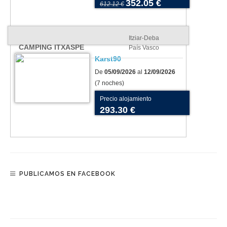
352.05 €
612.12 €
Itziar-Deba
CAMPING ITXASPE
País Vasco
Karst90
De
05/09/2026
al
12/09/2026
(7 noches)
Precio alojamiento
293.30 €
PUBLICAMOS EN FACEBOOK