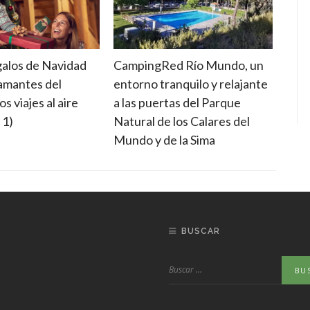
galos de Navidad
CampingRed Río Mundo, un
Camp
amantes del
entorno tranquilo y relajante
en e
s viajes al aire
a las puertas del Parque
Sier
 1)
Natural de los Calares del
Mundo y de la Sima
BUSCAR