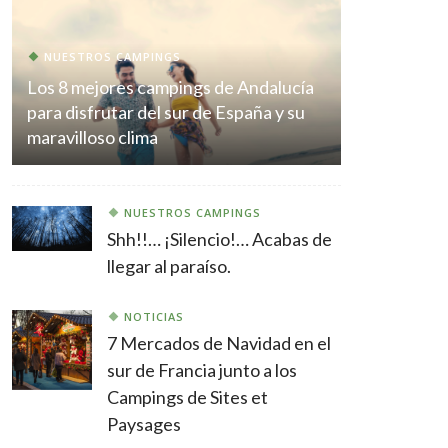
NUESTROS CAMPINGS
Los 8 mejores campings de Andalucía
para disfrutar del sur de España y su
maravilloso clima
NUESTROS CAMPINGS
Shh!!… ¡Silencio!… Acabas de
llegar al paraíso.
NOTICIAS
7 Mercados de Navidad en el
sur de Francia junto a los
Campings de Sites et
Paysages