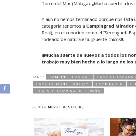
Torre del Mar (Málaga). ¡¡Mucha suerte a los 
Y aun no hemos terminado porque nos falta 
categoría tenemos a
Campingred Mirador 
Real), en el conocido como el “Serengueti Esp
rodeado de naturaleza. ¡¡Suerte chicos!!.
¡¡Mucha suerte de nuevos a todos los no
trabajo muy bien hecho a lo largo de los a
TAGS :
CAMPING EL ASTRAL
CAMPING LAGUNA 
CAMPING MONTE HOLIDAY
CAMPINGRED
FE
I GALA DE CAMPINGS DE ESPAÑA
YOU MIGHT ALSO LIKE