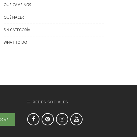
OUR CAMPINGS
QUÉ HACER
ingRed Pinar del Rey,
Un CampingRed entre los
SIN CATEGORÍA
l Parque Natural de la
maravillosos Pueblos Blancos
WHAT TO DO
ra María-Los Vélez
de Cádiz
REDES SOCIALES