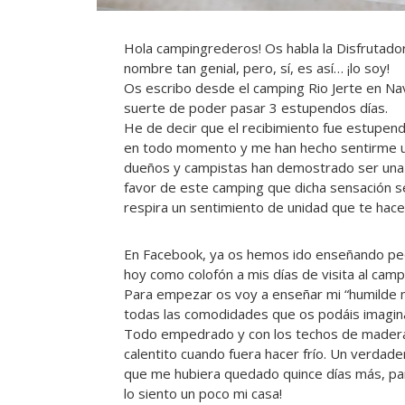
Hola campingrederos! Os habla la Disfrutado
nombre tan genial, pero, sí, es así… ¡lo soy!
Os escribo desde el camping Rio Jerte en Nava
suerte de poder pasar 3 estupendos días.
He de decir que el recibimiento fue estupen
en todo momento y me han hecho sentirme un
dueños y campistas han demostrado ser una 
favor de este camping que dicha sensación s
respira un sentimiento de unidad que te hac
En Facebook, ya os hemos ido enseñando peq
hoy como colofón a mis días de visita al cam
Para empezar os voy a enseñar mi “humilde m
todas las comodidades que os podáis imaginar 
Todo empedrado y con los techos de madera,
calentito cuando fuera hacer frío. Un verdade
que me hubiera quedado quince días más, par
lo siento un poco mi casa!