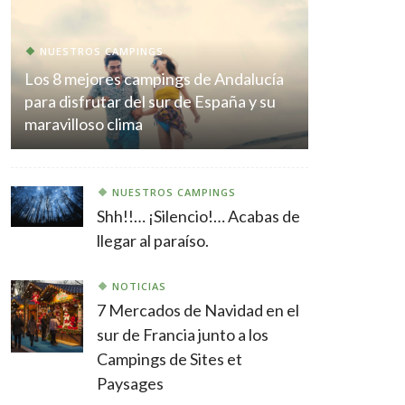
NUESTROS CAMPINGS
Los 8 mejores campings de Andalucía
para disfrutar del sur de España y su
maravilloso clima
NUESTROS CAMPINGS
Shh!!… ¡Silencio!… Acabas de
llegar al paraíso.
NOTICIAS
7 Mercados de Navidad en el
sur de Francia junto a los
Campings de Sites et
Paysages