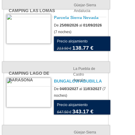
Güejar-Sierra
CAMPING LAS LOMAS
Andalucia
Parcela Sierra Nevada
De
25/08/2026
al
01/09/2026
(7 noches)
Precio alojamiento
138.77 €
213.50 €
La Puebla de
CAMPING LAGO DE
Castro
BARASONA
Aragón
BUNGALOW ABUBILLA
De
04/03/2027
al
11/03/2027
(7
noches)
Precio alojamiento
343.17 €
647.50 €
Güejar-Sierra