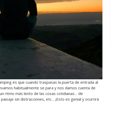
camping es que cuando traspasas la puerta de entrada al
llevamos habitualmente se para y nos damos cuenta de
un ritmo más lento de las cosas cotidianas… de
isaje sin distracciones, etc… ¡Esto es genial y ocurrirá