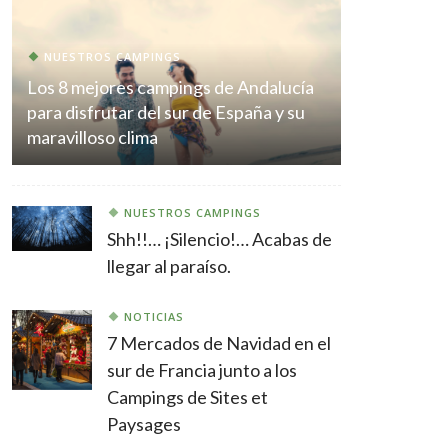
NUESTROS CAMPINGS
Los 8 mejores campings de Andalucía
para disfrutar del sur de España y su
maravilloso clima
NUESTROS CAMPINGS
Shh!!… ¡Silencio!… Acabas de
llegar al paraíso.
NOTICIAS
7 Mercados de Navidad en el
sur de Francia junto a los
Campings de Sites et
Paysages