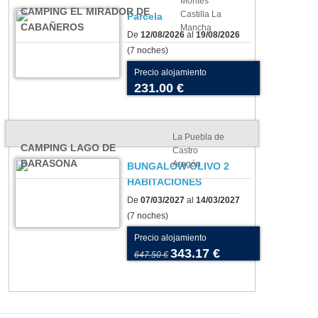
Montes
CAMPING EL MIRADOR DE
Castilla La
Parcela
CABAÑEROS
Mancha
De
12/08/2026
al
19/08/2026
(7 noches)
Precio alojamiento
231.00 €
La Puebla de
CAMPING LAGO DE
Castro
BARASONA
Aragón
BUNGALOW OLIVO 2
HABITACIONES
De
07/03/2027
al
14/03/2027
(7 noches)
Precio alojamiento
343.17 €
647.50 €