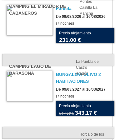
Montes
CAMPING EL MIRADOR DE
Castilla La
Parcela
CABAÑEROS
Mancha
De
09/08/2026
al
16/08/2026
(7 noches)
Precio alojamiento
231.00 €
La Puebla de
CAMPING LAGO DE
Castro
BARASONA
Aragón
BUNGALOW OLIVO 2
HABITACIONES
De
09/03/2027
al
16/03/2027
(7 noches)
Precio alojamiento
343.17 €
647.50 €
Horcajo de los