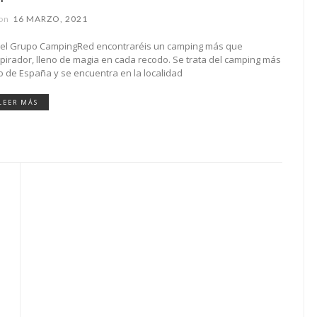
on
16 MARZO, 2021
 el Grupo CampingRed encontraréis un camping más que
spirador, lleno de magia en cada recodo. Se trata del camping más
to de España y se encuentra en la localidad
LEER MÁS
s