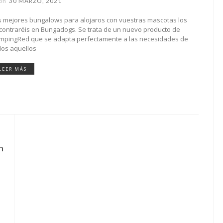
on
30 MARZO, 2021
s mejores bungalows para alojaros con vuestras mascotas los
contraréis en Bungadogs. Se trata de un nuevo producto de
mpingRed que se adapta perfectamente a las necesidades de
dos aquellos
LEER MÁS
n