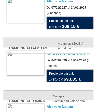
Altomira Natura
De
07/01/2027
al
14/01/2027
(7 noches)
Precio alojamiento
368.15 €
694.62 €
Algámitas (Sevilla)
CAMPING ALGÁMITAS
Andalucia
BUNG EL TERRIL DOG
De
04/09/2026
al
11/09/2026
(7
noches)
Precio alojamiento
693.05 €
1430.45 €
Navajas
CAMPING ALTOMIRA
Comunidad Valenciana
Altomira Natura