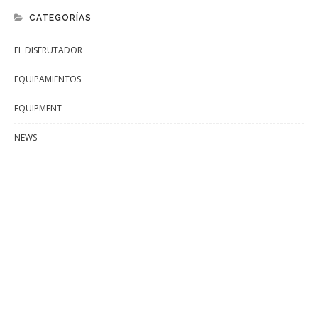
CATEGORÍAS
EL DISFRUTADOR
EQUIPAMIENTOS
EQUIPMENT
NEWS
NOTICIAS
NUESTROS CAMPINGS
OUR CAMPINGS
QUÉ HACER
SIN CATEGORÍA
WHAT TO DO