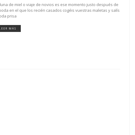
 luna de miel o viaje de novios es ese momento justo después de
 boda en el que los recién casados cogéis vuestras maletas y salís
toda prisa
LEER MÁS