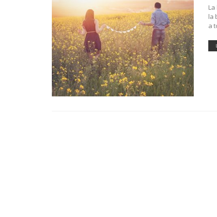
La
la
a 