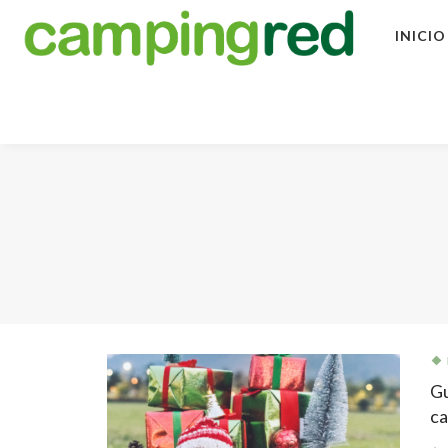
INICIO
Gu
ca