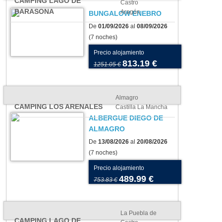
CAMPING LAGO DE
Castro
BARASONA
Aragón
BUNGALOW ENEBRO
De
01/09/2026
al
08/09/2026
(7 noches)
Precio alojamiento
813.19 €
1251.05 €
Almagro
CAMPING LOS ARENALES
Castilla La Mancha
ALBERGUE DIEGO DE
ALMAGRO
De
13/08/2026
al
20/08/2026
(7 noches)
Precio alojamiento
489.99 €
753.83 €
La Puebla de
CAMPING LAGO DE