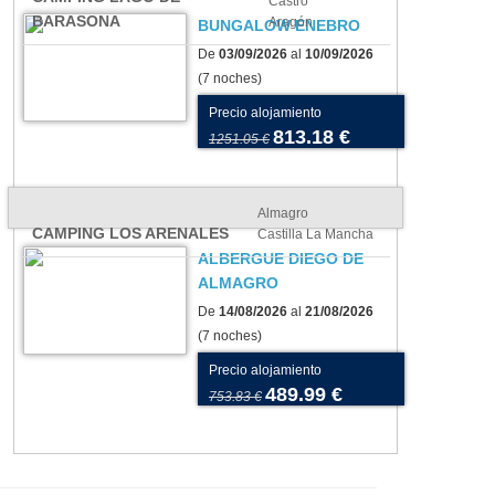
Castro
BARASONA
Aragón
BUNGALOW ENEBRO
De
03/09/2026
al
10/09/2026
(7 noches)
Precio alojamiento
813.18 €
1251.05 €
Almagro
CAMPING LOS ARENALES
Castilla La Mancha
ALBERGUE DIEGO DE
ALMAGRO
De
14/08/2026
al
21/08/2026
(7 noches)
Precio alojamiento
489.99 €
753.83 €