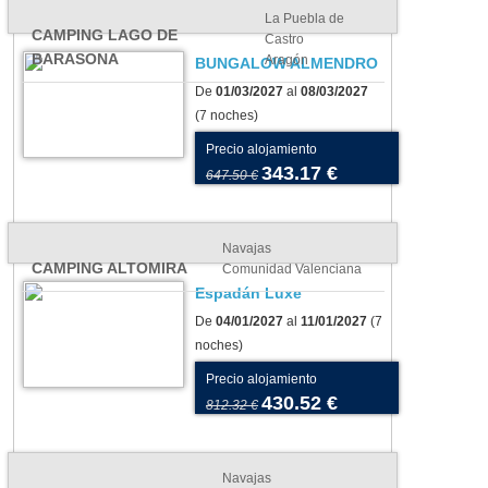
La Puebla de
CAMPING LAGO DE
Castro
BARASONA
Aragón
BUNGALOW ALMENDRO
De
01/03/2027
al
08/03/2027
(7 noches)
Precio alojamiento
343.17 €
647.50 €
Navajas
CAMPING ALTOMIRA
Comunidad Valenciana
Espadán Luxe
De
04/01/2027
al
11/01/2027
(7
noches)
Precio alojamiento
430.52 €
812.32 €
Navajas