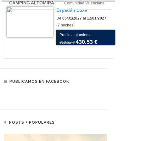
CAMPING ALTOMIRA
Comunidad Valenciana
os para tu tienda o
Camping As Cancelas:
Espadán Luxe
vana: cómo elegir el más
conoce Santiago de
De
05/01/2027
al
12/01/2027
(7 noches)
uado para tu camping
Compostela en todo su
esplendor
Precio alojamiento
430.53 €
812.32 €
PUBLICAMOS EN FACEBOOK
POSTS + POPULARES