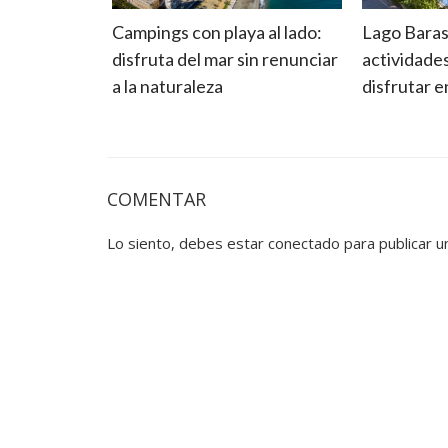
las:
Campings con playa al lado:
Lago Baras
de
disfruta del mar sin renunciar
actividade
do su
a la naturaleza
disfrutar 
COMENTAR
Lo siento, debes estar
conectado
para publicar u