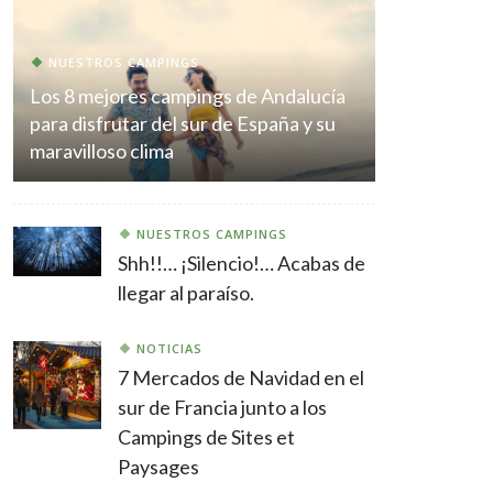
NUESTROS CAMPINGS
Los 8 mejores campings de Andalucía
para disfrutar del sur de España y su
maravilloso clima
NUESTROS CAMPINGS
Shh!!… ¡Silencio!… Acabas de
llegar al paraíso.
NOTICIAS
7 Mercados de Navidad en el
sur de Francia junto a los
Campings de Sites et
Paysages