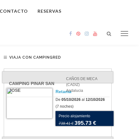
CONTACTO
RESERVAS
VIAJA CON CAMPINGRED
CAÑOS DE MECA
CAMPING PINAR SAN
(CADIZ)
JOSE
Andalucia
Retama
De
05/10/2026
al
12/10/2026
(7 noches)
Precio alojamiento
395.73 €
738.41 €