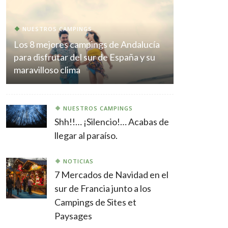
NUESTROS CAMPINGS
Los 8 mejores campings de Andalucía
para disfrutar del sur de España y su
maravilloso clima
NUESTROS CAMPINGS
Shh!!… ¡Silencio!… Acabas de
llegar al paraíso.
NOTICIAS
7 Mercados de Navidad en el
sur de Francia junto a los
Campings de Sites et
Paysages