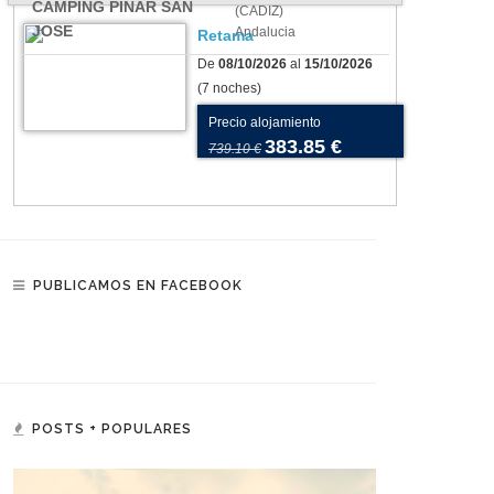
CAMPING PINAR SAN
(CADIZ)
JOSE
Andalucia
Retama
De
08/10/2026
al
15/10/2026
(7 noches)
Precio alojamiento
383.85 €
739.10 €
PUBLICAMOS EN FACEBOOK
POSTS + POPULARES