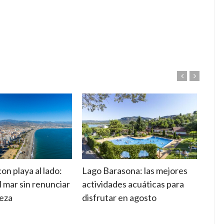
n playa al lado:
Lago Barasona: las mejores
Camp
l mar sin renunciar
actividades acuáticas para
sele
leza
disfrutar en agosto
esta
vaca