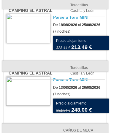
Tordesillas
CAMPING EL ASTRAL
Castilla y León
Parcela Toro MINI
De
18/08/2026
al
25/08/2026
(7 noches)
Precio alojamiento
213.49 €
328.44 €
Tordesillas
CAMPING EL ASTRAL
Castilla y León
Parcela Toro MINI
De
13/08/2026
al
20/08/2026
(7 noches)
ing en agosto: nuestra
Suelos para tu tienda o
Precio alojamiento
cción de
caravana: cómo elegir el más
248.00 €
381.54 €
blecimientos para unas
adecuado para tu camping
ciones inolvidables
CAÑOS DE MECA