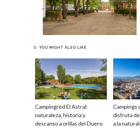
YOU MIGHT ALSO LIKE
nda o
Campingred El Astral:
Campings co
egir el más
naturaleza, historia y
disfruta de
 camping
descanso a orillas del Duero
a la natura