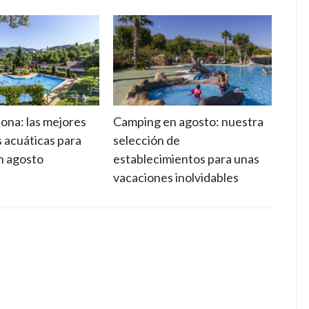
ona: las mejores
Camping en agosto: nuestra
Suel
s acuáticas para
selección de
cara
en agosto
establecimientos para unas
adec
vacaciones inolvidables