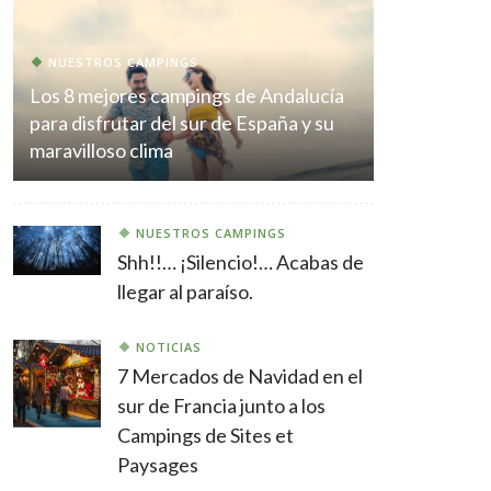
NUESTROS CAMPINGS
Los 8 mejores campings de Andalucía
para disfrutar del sur de España y su
maravilloso clima
NUESTROS CAMPINGS
Shh!!… ¡Silencio!… Acabas de
llegar al paraíso.
NOTICIAS
7 Mercados de Navidad en el
sur de Francia junto a los
Campings de Sites et
Paysages