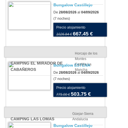
Bungalow Castillejo
De
28/08/2026
al
04/09/2026
(7 noches)
Precio alojamiento
667.45 €
1026.84 €
Horcajo de los
Montes
CAMPING EL MIRADOR DE
Castilla La
Bungalow ESTENA
CABAÑEROS
Mancha
De
28/08/2026
al
04/09/2026
(7 noches)
Precio alojamiento
503.75 €
775.00 €
Güejar-Sierra
CAMPING LAS LOMAS
Andalucia
Bungalow Castillejo