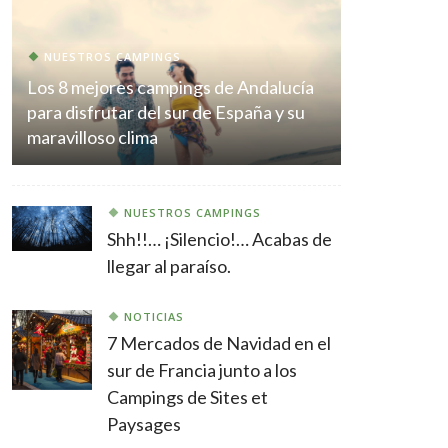
NUESTROS CAMPINGS
Los 8 mejores campings de Andalucía
para disfrutar del sur de España y su
maravilloso clima
NUESTROS CAMPINGS
Shh!!… ¡Silencio!… Acabas de
llegar al paraíso.
NOTICIAS
7 Mercados de Navidad en el
sur de Francia junto a los
Campings de Sites et
Paysages