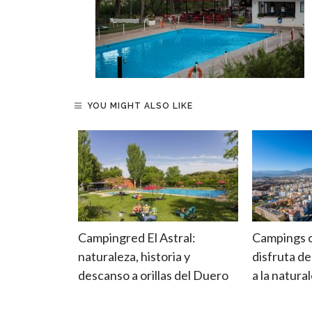
YOU MIGHT ALSO LIKE
nda o
Campingred El Astral:
Campings co
egir el más
naturaleza, historia y
disfruta de
 camping
descanso a orillas del Duero
a la natura