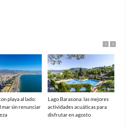
n playa al lado:
Lago Barasona: las mejores
Camp
l mar sin renunciar
actividades acuáticas para
sele
leza
disfrutar en agosto
esta
vaca