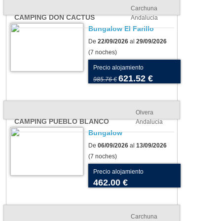
Carchuna
CAMPING DON CACTUS
Andalucia
Bungalow El Farillo
De
22/09/2026
al
29/09/2026
(7 noches)
Precio alojamiento
621.52 €
985.76 €
Olvera
CAMPING PUEBLO BLANCO
Andalucia
Bungalow
De
06/09/2026
al
13/09/2026
(7 noches)
ing en agosto: nuestra
Suelos para tu tienda o
Precio alojamiento
cción de
caravana: cómo elegir el más
462.00 €
blecimientos para unas
adecuado para tu camping
ciones inolvidables
Carchuna