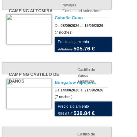
Navajas
CAMPING ALTOMIRA
Comunidad Valenciana
Cabaña Cuco
De
08/09/2026
al
15/09/2026
(7 noches)
Precio alojamiento
505.76 €
778.09 €
Castillo de
CAMPING CASTILLO DE
Baños
BAÑOS
Andalucia
Bungalow Alpujarra
De
14/09/2026
al
21/09/2026
(7 noches)
ing en agosto: nuestra
Suelos para tu tienda o
Precio alojamiento
cción de
caravana: cómo elegir el más
538.84 €
854.61 €
blecimientos para unas
adecuado para tu camping
ciones inolvidables
Castillo de