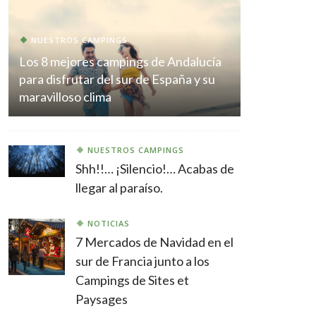
NUESTROS CAMPINGS
Los 8 mejores campings de Andalucía
para disfrutar del sur de España y su
maravilloso clima
NUESTROS CAMPINGS
Shh!!… ¡Silencio!… Acabas de
llegar al paraíso.
NOTICIAS
7 Mercados de Navidad en el
sur de Francia junto a los
Campings de Sites et
Paysages