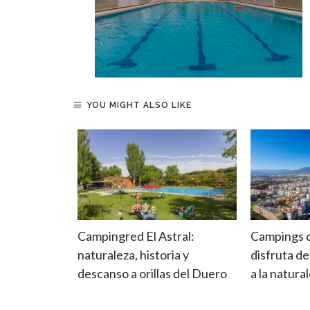
YOU MIGHT ALSO LIKE
nda o
Campingred El Astral:
Campings co
egir el más
naturaleza, historia y
disfruta de
 camping
descanso a orillas del Duero
a la natura