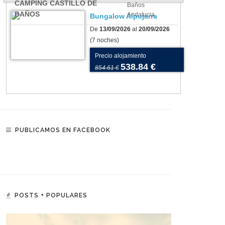
CAMPING CASTILLO DE
Baños
BAÑOS
Andalucia
Bungalow Alpujarra
De
13/09/2026
al
20/09/2026
(7 noches)
Precio alojamiento
538.84 €
854.61 €
PUBLICAMOS EN FACEBOOK
POSTS + POPULARES