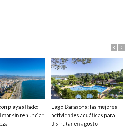
n playa al lado:
Lago Barasona: las mejores
Camp
l mar sin renunciar
actividades acuáticas para
sele
leza
disfrutar en agosto
esta
vaca