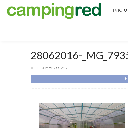
INICIO
28062016-_MG_793
on
5 MARZO, 2021