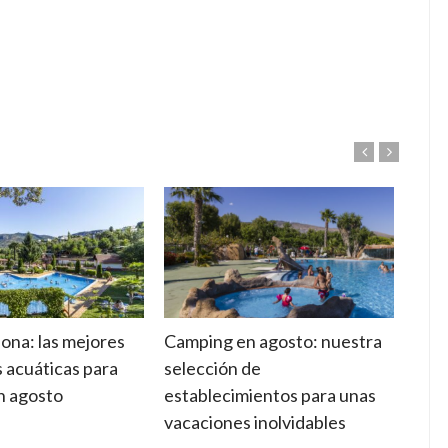
ona: las mejores
Camping en agosto: nuestra
Suel
s acuáticas para
selección de
cara
en agosto
establecimientos para unas
adec
vacaciones inolvidables