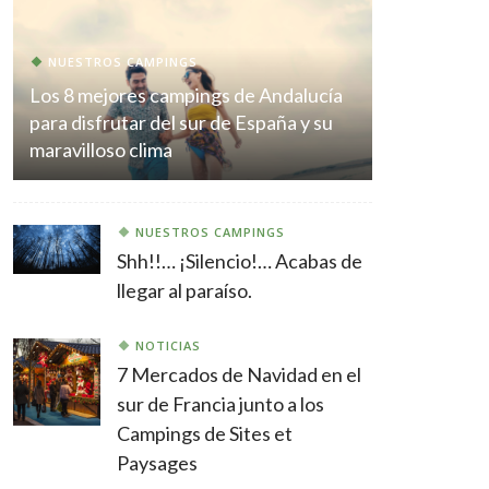
NUESTROS CAMPINGS
Los 8 mejores campings de Andalucía
para disfrutar del sur de España y su
maravilloso clima
NUESTROS CAMPINGS
Shh!!… ¡Silencio!… Acabas de
llegar al paraíso.
NOTICIAS
7 Mercados de Navidad en el
sur de Francia junto a los
Campings de Sites et
Paysages