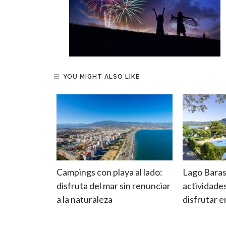
YOU MIGHT ALSO LIKE
las:
Campings con playa al lado:
Lago Baras
de
disfruta del mar sin renunciar
actividade
do su
a la naturaleza
disfrutar 