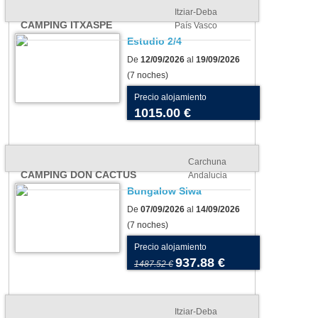
Itziar-Deba
CAMPING ITXASPE
País Vasco
Estudio 2/4
De
12/09/2026
al
19/09/2026
(7 noches)
Precio alojamiento
1015.00 €
Carchuna
CAMPING DON CACTUS
Andalucia
Bungalow Siwa
De
07/09/2026
al
14/09/2026
(7 noches)
os para tu tienda o
Camping As Cancelas:
Precio alojamiento
vana: cómo elegir el más
conoce Santiago de
937.88 €
1487.52 €
uado para tu camping
Compostela en todo su
esplendor
Itziar-Deba