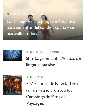
NUESTROS CAMPINGS
Los 8 mejores campings de Andalucía
para disfrutar del sur de España y su
maravilloso clima
NUESTROS CAMPINGS
Shh!!… ¡Silencio!… Acabas de
llegar al paraíso.
NOTICIAS
7 Mercados de Navidad en el
sur de Francia junto a los
Campings de Sites et
Paysages