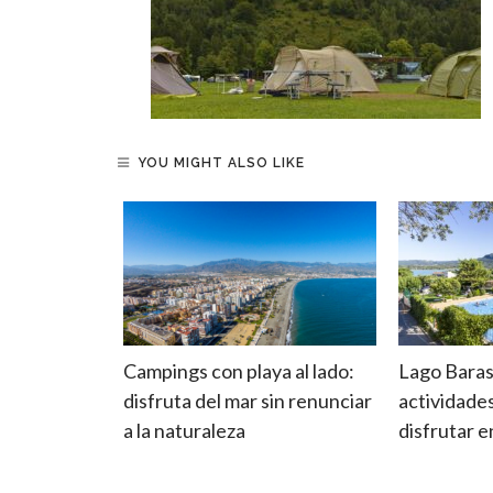
YOU MIGHT ALSO LIKE
las:
Campings con playa al lado:
Lago Baras
de
disfruta del mar sin renunciar
actividade
do su
a la naturaleza
disfrutar 