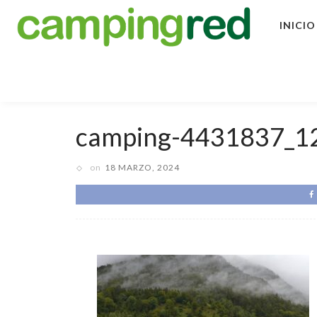
INICIO
camping-4431837_1
on
18 MARZO, 2024