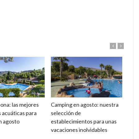
ona: las mejores
Camping en agosto: nuestra
Suel
s acuáticas para
selección de
cara
en agosto
establecimientos para unas
adec
vacaciones inolvidables