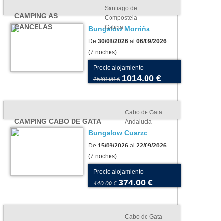
Santiago de
CAMPING AS
Compostela
CANCELAS
Galicia
Bungalow Morriña
De
30/08/2026
al
06/09/2026
(7 noches)
Precio alojamiento
1014.00 €
1560.00 €
Cabo de Gata
CAMPING CABO DE GATA
Andalucia
Bungalow Cuarzo
De
15/09/2026
al
22/09/2026
(7 noches)
os para tu tienda o
Camping As Cancelas:
Precio alojamiento
vana: cómo elegir el más
conoce Santiago de
374.00 €
440.00 €
uado para tu camping
Compostela en todo su
esplendor
Cabo de Gata