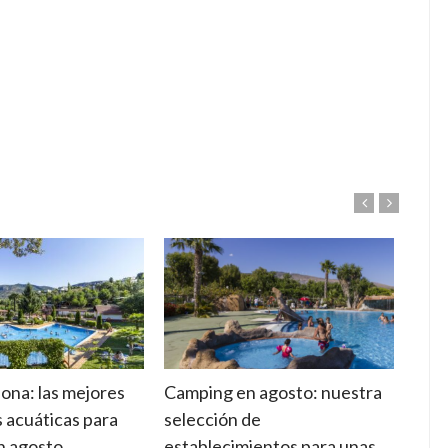
ona: las mejores
Camping en agosto: nuestra
Suel
s acuáticas para
selección de
cara
en agosto
establecimientos para unas
adec