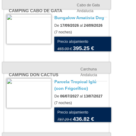
Cabo de Gata
CAMPING CABO DE GATA
Andalucia
Bungalow Amatista Dog
De
17/09/2026
al
24/09/2026
(7 noches)
Precio alojamiento
395.25 €
465.00 €
Carchuna
CAMPING DON CACTUS
Andalucia
Parcela Tropical Iglú
(con Frigorífico)
De
06/07/2027
al
13/07/2027
(7 noches)
Precio alojamiento
os para tu tienda o
Camping As Cancelas:
436.82 €
787.29 €
vana: cómo elegir el más
conoce Santiago de
uado para tu camping
Compostela en todo su