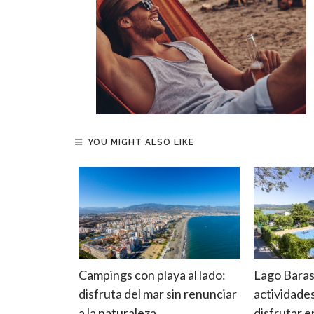
YOU MIGHT ALSO LIKE
las:
Campings con playa al lado:
Lago Baras
de
disfruta del mar sin renunciar
actividade
do su
a la naturaleza
disfrutar 