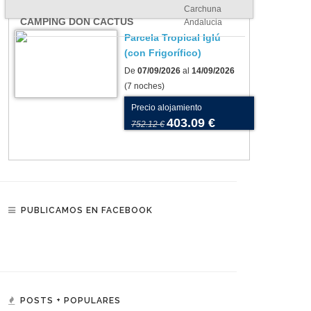
Carchuna
esplendor
CAMPING DON CACTUS
Andalucia
Parcela Tropical Iglú
(con Frigorífico)
De
07/09/2026
al
14/09/2026
(7 noches)
Precio alojamiento
403.09 €
752.12 €
PUBLICAMOS EN FACEBOOK
POSTS + POPULARES