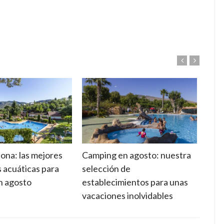
ona: las mejores
Camping en agosto: nuestra
Suel
s acuáticas para
selección de
cara
en agosto
establecimientos para unas
adec
vacaciones inolvidables