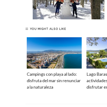
YOU MIGHT ALSO LIKE
las:
Campings con playa al lado:
Lago Baras
de
disfruta del mar sin renunciar
actividade
do su
a la naturaleza
disfrutar 