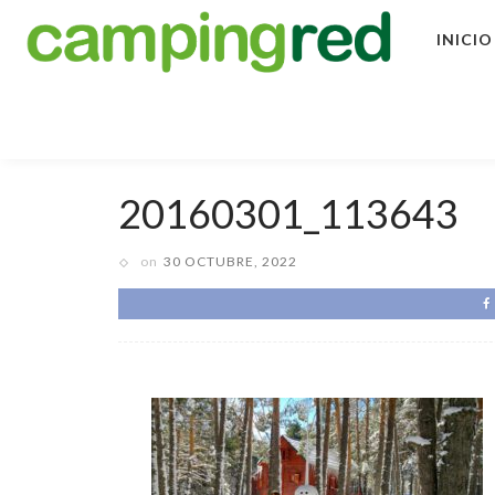
INICIO
20160301_113643
on
30 OCTUBRE, 2022