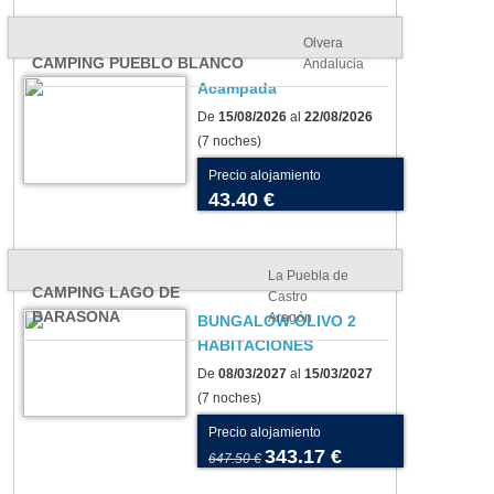
Olvera
CAMPING PUEBLO BLANCO
Andalucia
Acampada
De
15/08/2026
al
22/08/2026
(7 noches)
Precio alojamiento
43.40 €
La Puebla de
CAMPING LAGO DE
Castro
BARASONA
Aragón
BUNGALOW OLIVO 2
os para tu tienda o
Camping As Cancelas:
HABITACIONES
vana: cómo elegir el más
conoce Santiago de
De
08/03/2027
al
15/03/2027
uado para tu camping
Compostela en todo su
(7 noches)
esplendor
Precio alojamiento
343.17 €
647.50 €