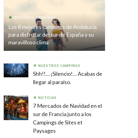
NUESTROS CAMPINGS
Los 8 mejores campings de Andalucía
para disfrutar del sur de España y su
maravilloso clima
NUESTROS CAMPINGS
Shh!!… ¡Silencio!… Acabas de
llegar al paraíso.
NOTICIAS
7 Mercados de Navidad en el
sur de Francia junto a los
Campings de Sites et
Paysages