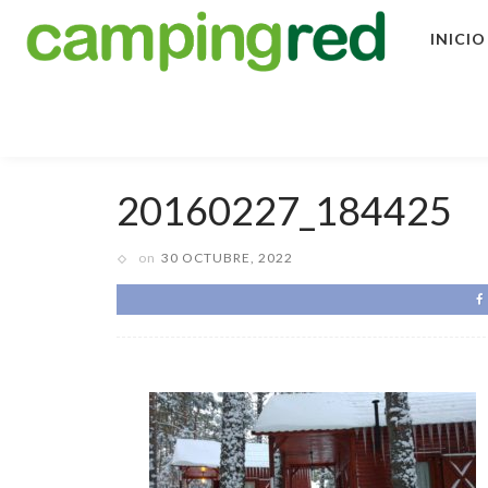
INICIO
20160227_184425
on
30 OCTUBRE, 2022