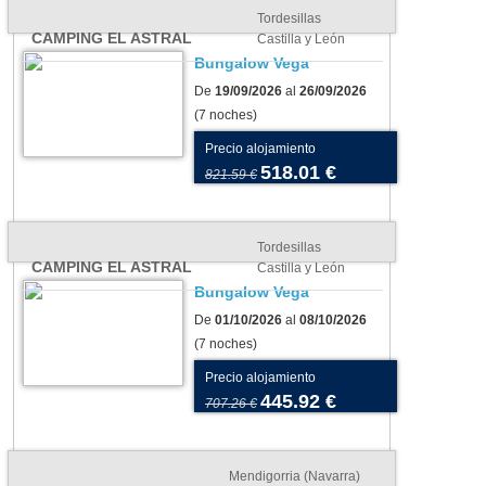
Tordesillas
CAMPING EL ASTRAL
Castilla y León
Bungalow Vega
De
19/09/2026
al
26/09/2026
(7 noches)
Precio alojamiento
518.01 €
821.59 €
Tordesillas
CAMPING EL ASTRAL
Castilla y León
Bungalow Vega
De
01/10/2026
al
08/10/2026
ing en agosto: nuestra
Suelos para tu tienda o
(7 noches)
cción de
caravana: cómo elegir el más
Precio alojamiento
blecimientos para unas
adecuado para tu camping
445.92 €
707.26 €
ciones inolvidables
Mendigorria (Navarra)