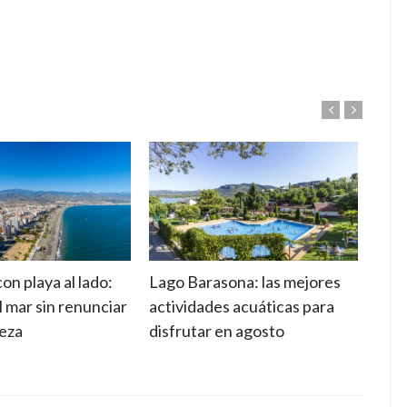
n playa al lado:
Lago Barasona: las mejores
Camp
l mar sin renunciar
actividades acuáticas para
sele
leza
disfrutar en agosto
esta
vaca