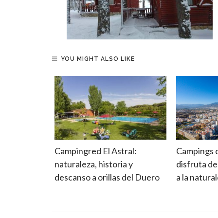
YOU MIGHT ALSO LIKE
nda o
Campingred El Astral:
Campings co
egir el más
naturaleza, historia y
disfruta de
 camping
descanso a orillas del Duero
a la natura