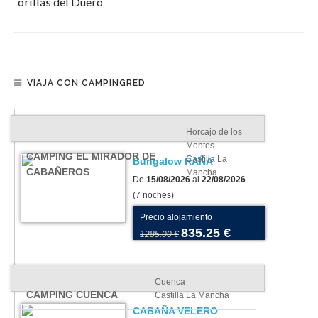
orillas del Duero
VIAJA CON CAMPINGRED
Horcajo de los
Montes
CAMPING EL MIRADOR DE
Castilla La
Bungalow RAÑA
CABAÑEROS
Mancha
De
15/08/2026
al
22/08/2026
(7 noches)
Precio alojamiento
835.25 €
1285.00 €
Cuenca
CAMPING CUENCA
Castilla La Mancha
CABAÑA VELERO