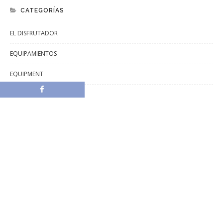
CATEGORÍAS
EL DISFRUTADOR
EQUIPAMIENTOS
EQUIPMENT
NEWS
NOTICIAS
NUESTROS CAMPINGS
OUR CAMPINGS
QUÉ HACER
SIN CATEGORÍA
WHAT TO DO