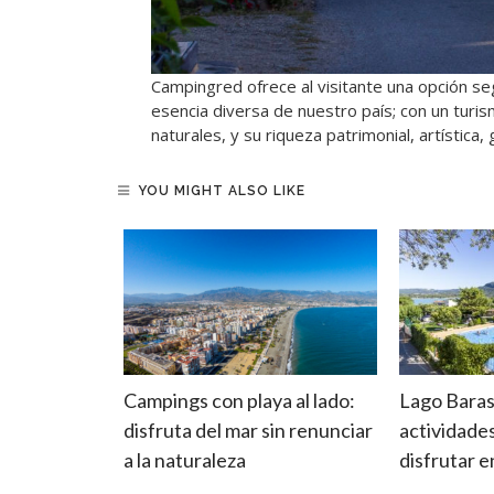
Campingred ofrece al visitante una opción se
esencia diversa de nuestro país; con un turis
naturales, y su riqueza patrimonial, artística,
YOU MIGHT ALSO LIKE
las:
Campings con playa al lado:
Lago Baras
de
disfruta del mar sin renunciar
actividade
do su
a la naturaleza
disfrutar 