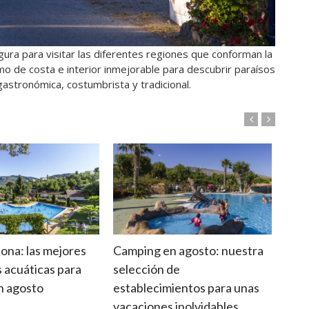
gura para visitar las diferentes regiones que conforman la
mo de costa e interior inmejorable para descubrir paraísos
 gastronómica, costumbrista y tradicional.
ona: las mejores
Camping en agosto: nuestra
Suel
s acuáticas para
selección de
cara
en agosto
establecimientos para unas
adec
vacaciones inolvidables