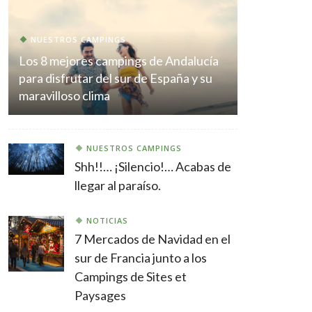
NUESTROS CAMPINGS
Los 8 mejores campings de Andalucía
para disfrutar del sur de España y su
maravilloso clima
NUESTROS CAMPINGS
Shh!!… ¡Silencio!… Acabas de
llegar al paraíso.
NOTICIAS
7 Mercados de Navidad en el
sur de Francia junto a los
Campings de Sites et
Paysages