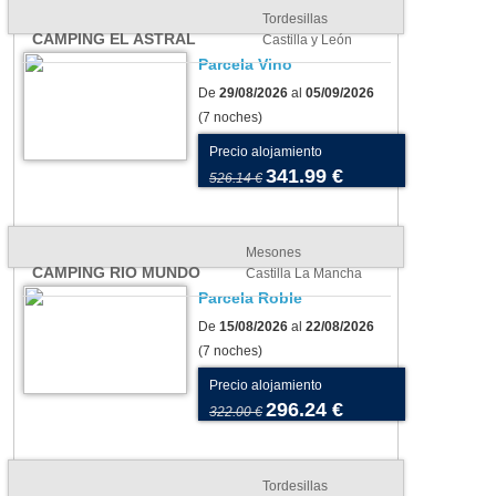
Tordesillas
CAMPING EL ASTRAL
Castilla y León
Parcela Vino
De
29/08/2026
al
05/09/2026
(7 noches)
Precio alojamiento
341.99 €
526.14 €
Mesones
CAMPING RIO MUNDO
Castilla La Mancha
Parcela Roble
De
15/08/2026
al
22/08/2026
(7 noches)
Precio alojamiento
296.24 €
322.00 €
os para tu tienda o
Camping As Cancelas:
vana: cómo elegir el más
conoce Santiago de
Tordesillas
uado para tu camping
Compostela en todo su