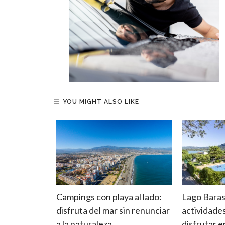
YOU MIGHT ALSO LIKE
las:
Campings con playa al lado:
Lago Baras
de
disfruta del mar sin renunciar
actividade
do su
a la naturaleza
disfrutar 