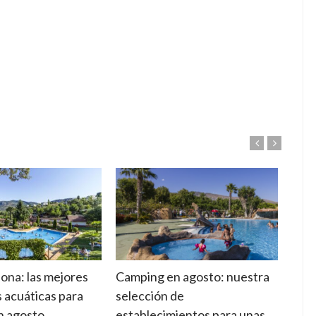
ona: las mejores
Camping en agosto: nuestra
Suel
s acuáticas para
selección de
cara
en agosto
establecimientos para unas
adec