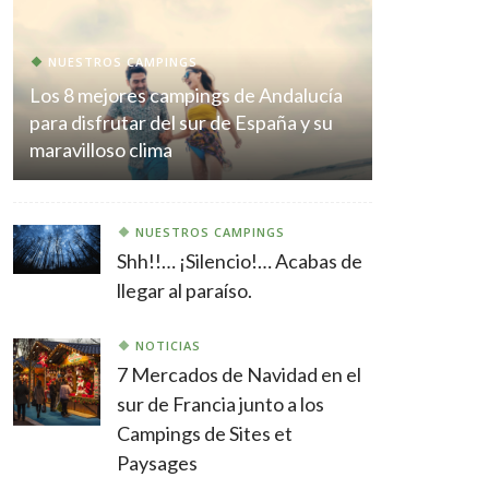
NUESTROS CAMPINGS
Los 8 mejores campings de Andalucía
para disfrutar del sur de España y su
maravilloso clima
NUESTROS CAMPINGS
Shh!!… ¡Silencio!… Acabas de
llegar al paraíso.
NOTICIAS
7 Mercados de Navidad en el
sur de Francia junto a los
Campings de Sites et
Paysages