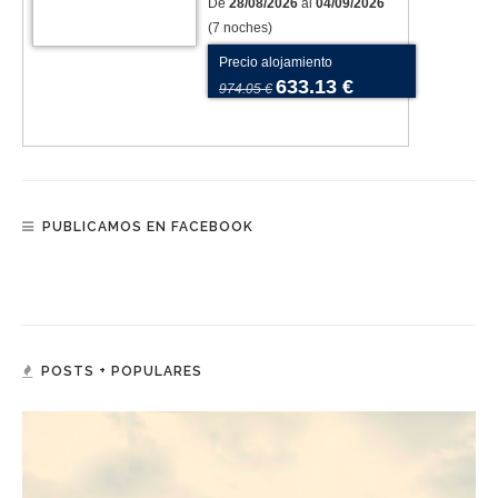
De
28/08/2026
al
04/09/2026
(7 noches)
Precio alojamiento
633.13 €
974.05 €
PUBLICAMOS EN FACEBOOK
POSTS + POPULARES