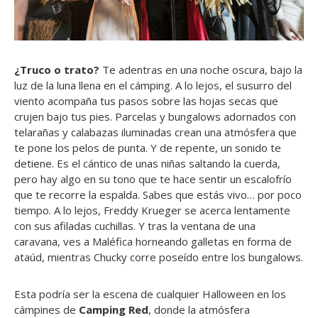
¿Truco o trato?
Te adentras en una noche oscura, bajo la
luz de la luna llena en el cámping. A lo lejos, el susurro del
viento acompaña tus pasos sobre las hojas secas que
crujen bajo tus pies. Parcelas y bungalows adornados con
telarañas y calabazas iluminadas crean una atmósfera que
te pone los pelos de punta. Y de repente, un sonido te
detiene. Es el cántico de unas niñas saltando la cuerda,
pero hay algo en su tono que te hace sentir un escalofrío
que te recorre la espalda. Sabes que estás vivo… por poco
tiempo. A lo lejos, Freddy Krueger se acerca lentamente
con sus afiladas cuchillas. Y tras la ventana de una
caravana, ves a Maléfica horneando galletas en forma de
ataúd, mientras Chucky corre poseído entre los bungalows.
Esta podría ser la escena de cualquier Halloween en los
cámpines de
Camping Red
, donde la atmósfera