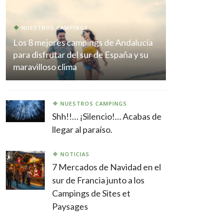
NUESTROS CAMPINGS
Los 8 mejores campings de Andalucía
para disfrutar del sur de España y su
maravilloso clima
NUESTROS CAMPINGS
Shh!!… ¡Silencio!… Acabas de
llegar al paraíso.
NOTICIAS
7 Mercados de Navidad en el
sur de Francia junto a los
Campings de Sites et
Paysages