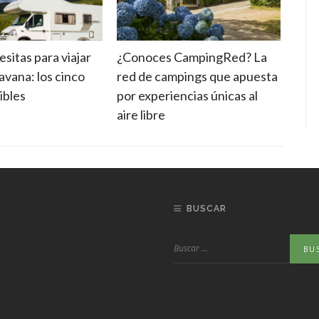
sitas para viajar
¿Conoces CampingRed? La
Los 
avana: los cinco
red de campings que apuesta
cara
ibles
por experiencias únicas al
falt
aire libre
BUSCAR