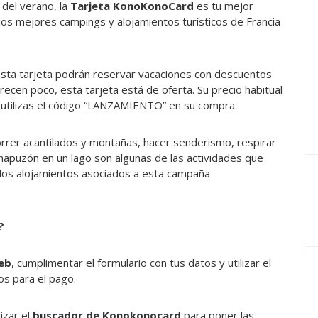
 del verano, la
Tarjeta KonoKonoCard
es tu mejor
los mejores campings y alojamientos turísticos de Francia
esta tarjeta podrán reservar vacaciones con descuentos
ecen poco, esta tarjeta está de oferta. Su precio habitual
i utilizas el código “LANZAMIENTO” en su compra.
correr acantilados y montañas, hacer senderismo, respirar
chapuzón en un lago son algunas de las actividades que
e los alojamientos asociados a esta campaña
?
eb
, cumplimentar el formulario con tus datos y utilizar el
os para el pago.
izar el
buscador de Konokonocard
para poner las