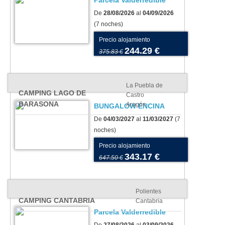
Parcela Valderredible
De
28/08/2026
al
04/09/2026
(7 noches)
Precio alojamiento
244.29 €
375.83 €
La Puebla de
CAMPING LAGO DE
Castro
BARASONA
Aragón
BUNGALOW ENCINA
De
04/03/2027
al
11/03/2027
(7
noches)
Precio alojamiento
343.17 €
647.50 €
Polientes
CAMPING CANTABRIA
Cantabria
Parcela Valderredible