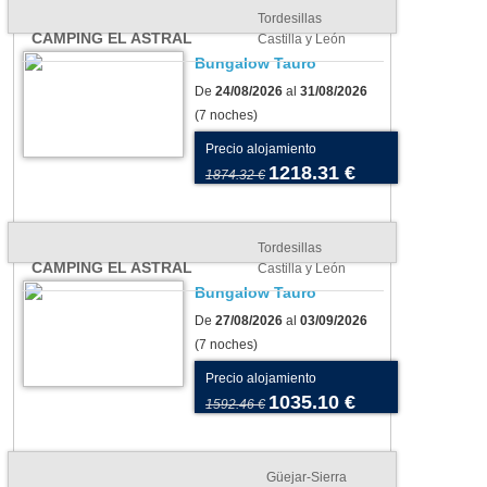
Tordesillas
CAMPING EL ASTRAL
Castilla y León
Bungalow Tauro
De
24/08/2026
al
31/08/2026
(7 noches)
Precio alojamiento
1218.31 €
1874.32 €
Tordesillas
CAMPING EL ASTRAL
Castilla y León
Bungalow Tauro
De
27/08/2026
al
03/09/2026
(7 noches)
os para tu tienda o
Camping As Cancelas:
Precio alojamiento
vana: cómo elegir el más
conoce Santiago de
1035.10 €
1592.46 €
uado para tu camping
Compostela en todo su
esplendor
Güejar-Sierra