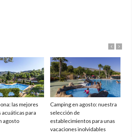
ona: las mejores
Camping en agosto: nuestra
Suel
s acuáticas para
selección de
cara
en agosto
establecimientos para unas
adec
vacaciones inolvidables