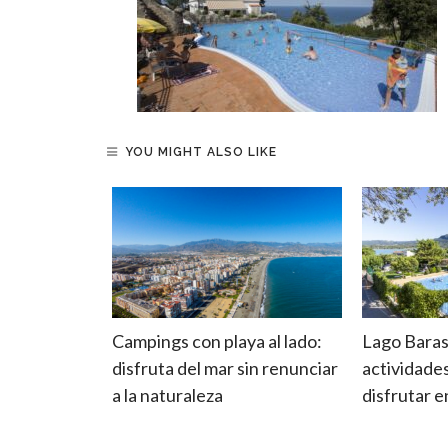
YOU MIGHT ALSO LIKE
las:
Campings con playa al lado:
Lago Baras
de
disfruta del mar sin renunciar
actividade
do su
a la naturaleza
disfrutar 