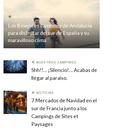
NUESTROS CAMPINGS
Los 8 mejores campings de Andalucía
para disfrutar del sur de España y su
maravilloso clima
NUESTROS CAMPINGS
Shh!!… ¡Silencio!… Acabas de
llegar al paraíso.
NOTICIAS
7 Mercados de Navidad en el
sur de Francia junto a los
Campings de Sites et
Paysages